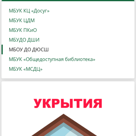
МБУК КЦ «Досуг»
МБУК ЦДМ
МБУК ПКиО
МБУДО ДШИ
МБОУ ДО ДЮСШ
МБУК «Общедоступная библиотека»
МБУК «МСДЦ»