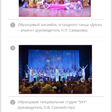
Образцовый ансамбль эстрадного танца «Диско
– альянс» (руководитель Н.П. Самарова);
Образцовая танцевальная студия "SKY"
(руководитель О.В. Сухолейстер);