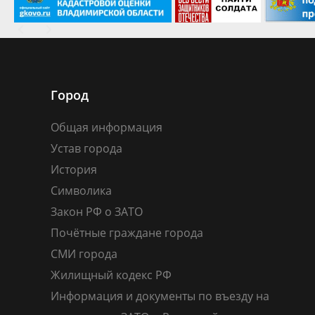
Город
Общая информация
Устав города
История
Символика
Закон РФ о ЗАТО
Почётные граждане города
СМИ города
Жилищный кодекс РФ
Информация и документы по въезду на