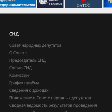
СНД
Совет народных депутатов
О Совете
Председатель СНД
Состав СНД
Комиссии
График приёма
Сведения о доходах
Положение о Совете народных депутатов
Сводная ведомость результатов проведения