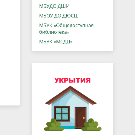
данных
Городская среда
МБУДО ДШИ
Региональный контроль
МБОУ ДО ДЮСШ
оектов
МБУК «Общедоступная
Поддержка малого и среднего
библиотека»
предпринимательства
МБУК «МСДЦ»