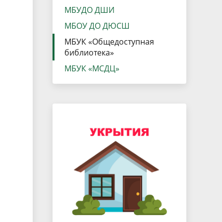
данных
Городская среда
МБУДО ДШИ
Региональный контроль
МБОУ ДО ДЮСШ
оектов
МБУК «Общедоступная
Поддержка малого и среднего
библиотека»
предпринимательства
МБУК «МСДЦ»