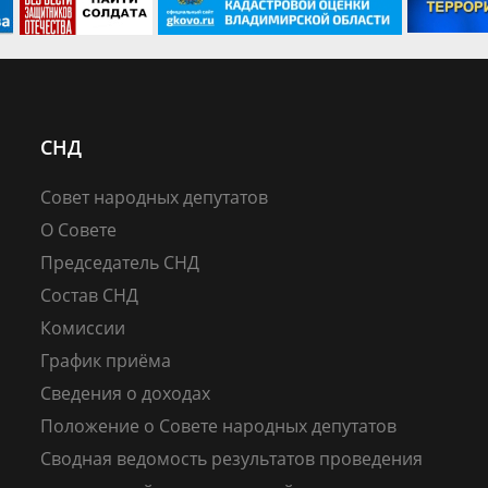
СНД
Совет народных депутатов
О Совете
Председатель СНД
Состав СНД
Комиссии
График приёма
Сведения о доходах
Положение о Совете народных депутатов
Сводная ведомость результатов проведения