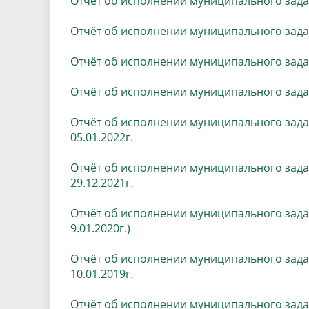
Отчёт об исполнении муниципального задан
Песни о городе
Защита 
условий труда
Отчёт об исполнении муниципального задан
Координационные и совещательные
Муницип
Градостроительная деятельность
Инициат
органы
Отчёт об исполнении муниципального задан
Противо
Отчёт об исполнении муниципального задан
Результаты проверок
Отчёт об исполнении муниципального задан
05.01.2022г.
Отчёт об исполнении муниципального задан
29.12.2021г.
Отчёт об исполнении муниципального задан
9.01.
2020
г.)
Отчёт об исполнении муниципального зада
10.01
.2019
г.
Отчёт об исполнении муниципального задан