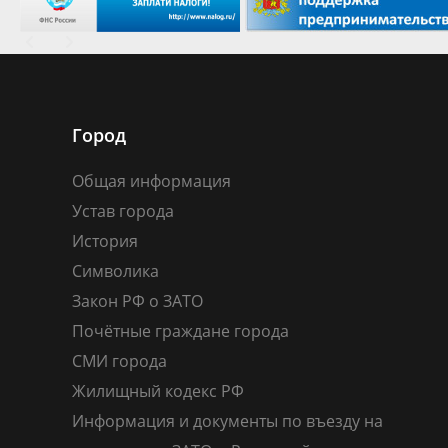
Город
Общая информация
Устав города
История
Символика
Закон РФ о ЗАТО
Почётные граждане города
СМИ города
Жилищный кодекс РФ
Информация и документы по въезду на