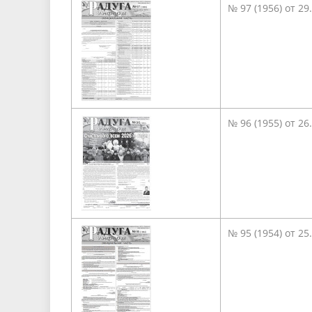
№ 97 (1956) от 29
Песни о городе
Защита 
условий труда
Координационные и совещательные
Муницип
Градостроительная деятельность
Инициат
органы
Противо
Результаты проверок
№ 96 (1955) от 26
№ 95 (1954) от 25