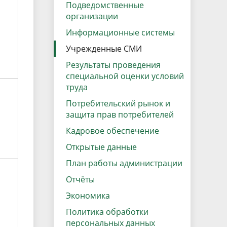
данных
Подведомственные
Городская среда
организации
Региональный контроль
оектов
Информационные системы
Поддержка малого и среднего
Учрежденные СМИ
предпринимательства
Результаты проведения
специальной оценки условий
труда
Потребительский рынок и
защита прав потребителей
Кадровое обеспечение
Открытые данные
План работы администрации
Отчёты
Экономика
Политика обработки
персональных данных