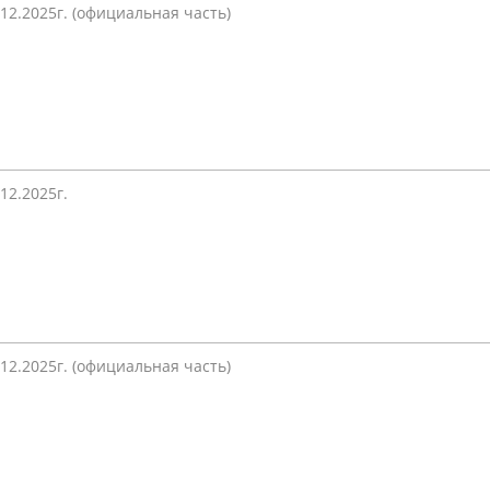
.12.2025г. (официальная часть)
населения
Технопарковая зона
альные закупки
Муниципальный контроль
ивные проекты
Реализация Национальных пр
действие коррупции
Муниципально - частное
партнёрство
.12.2025г.
.12.2025г. (официальная часть)