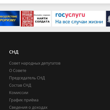
СНД
Совет народных депутатов
О Совете
Председатель СНД
Состав СНД
Комиссии
График приёма
Сведения о доходах