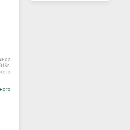
ении
19г.
кого
ного