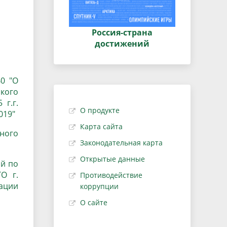
Россия-страна
достижений
0 "
О
кого
г.г.
О продукте
019"
Карта сайта
ного
Законодательная карта
Открытые данные
ий по
О г.
Противодействие
ации
коррупции
О сайте