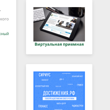
.
кого
жный
Виртуальная приемная