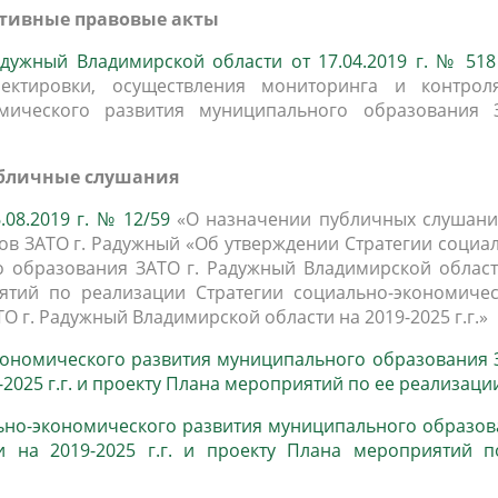
тивные правовые акты
населения
Технопарковая зона
альные закупки
Муниципальный контроль
дужный Владимирской области от 17.04.2019 г. № 518
ивные проекты
Реализация Национальных пр
ректировки, осуществления мониторинга и контрол
действие коррупции
Муниципально - частное
омического развития муниципального образования 
партнёрство
бличные слушания
08.2019 г. № 12/59
«О назначении публичных слушани
ов ЗАТО г. Радужный «Об утверждении Стратегии социа
о образования ЗАТО г. Радужный Владимирской област
иятий по реализации Стратегии социально-экономичес
 г. Радужный Владимирской области на 2019-2025 г.г.»
экономического развития муниципального образования
2025 г.г. и проекту Плана мероприятий по ее реализаци
льно-экономического развития муниципального образо
 на 2019-2025 г.г. и проекту Плана мероприятий п