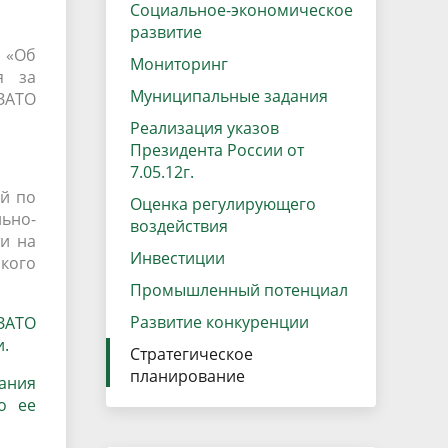
данных
Социальное-экономическое
Городская среда
развитие
Региональный контроль
«Об
оектов
Мониторинг
я за
Поддержка малого и среднего
Муниципальные задания
ЗАТО
предпринимательства
Реализация указов
Президента России от
7.05.12г.
й по
Оценка регулирующего
льно-
воздействия
и на
Инвестиции
кого
Промышленный потенциал
Развитие конкуренции
 ЗАТО
и.
Стратегическое
планирование
вания
о ее