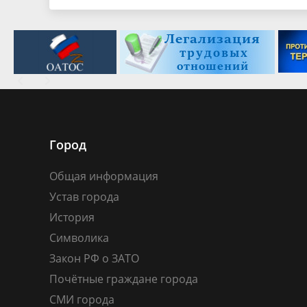
Город
Общая информация
Устав города
История
Символика
Закон РФ о ЗАТО
Почётные граждане города
СМИ города