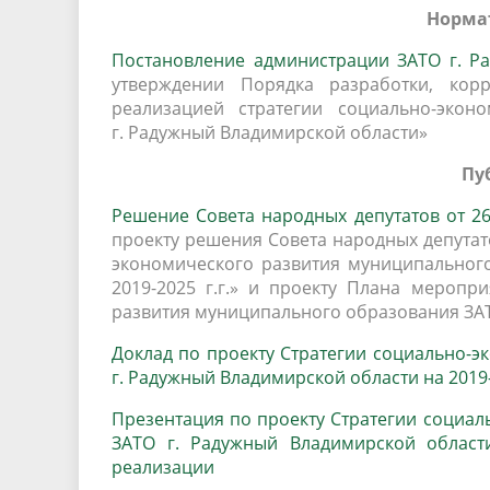
Норма
Песни о городе
Защита 
условий труда
Координационные и совещательные
Муницип
Постановление администрации ЗАТО г. Ра
Градостроительная деятельность
Инициат
утверждении Порядка разработки, кор
органы
Противо
реализацией стратегии социально-экон
г. Радужный Владимирской области»
Пу
Результаты проверок
Решение Совета народных депутатов от 26.
проекту решения Совета народных депутат
экономического развития муниципальног
2019-2025 г.г.» и проекту Плана меропр
развития муниципального образования ЗАТО
Доклад по проекту Стратегии социально-
г. Радужный Владимирской области на 2019-
Презентация по проекту Стратегии социа
ЗАТО г. Радужный Владимирской области
реализации