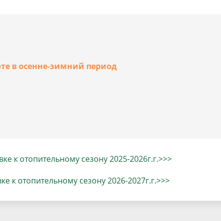
населения
Технопарковая зона
альные закупки
Муниципальный контроль
ивные проекты
Реализация Национальных пр
действие коррупции
Муниципально - частное
партнёрство
оте в осенне-зимний период
ке к отопительному сезону 2025-2026г.г.>>>
е к отопительному сезону 2026-2027г.г.>>>