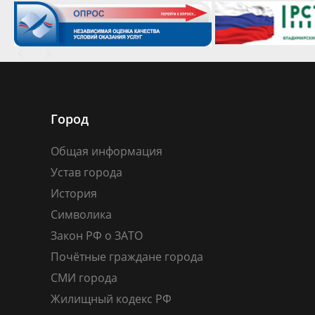
Город
Общая информация
Устав города
История
Символика
Закон РФ о ЗАТО
Почётные граждане города
СМИ города
Жилищный кодекс РФ