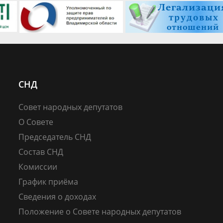
СНД
Совет народных депутатов
О Совете
Председатель СНД
Состав СНД
Комиссии
График приёма
Сведения о доходах
Положение о Совете народных депутатов