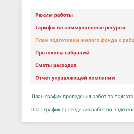
Песни о городе
Защита 
условий труда
Координационные и совещательные
Режим работы
Муницип
Градостроительная деятельность
Инициат
органы
Противо
Тарифы на коммунальные ресурсы
План подготовки жилого фонда к раб
Результаты проверок
Протоколы собраний
Сметы расходов
Отчёт управляющей компании
План-график проведения работ по подготов
План-график проведения работ по подготовк