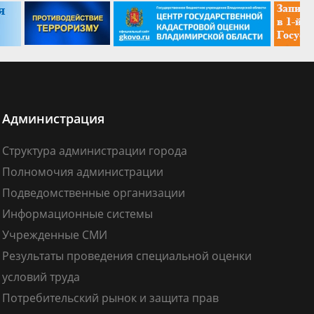
Администрация
Структура администрации города
Полномочия администрации
Подведомственные организации
Информационные системы
Учрежденные СМИ
Результаты проведения специальной оценки
условий труда
Потребительский рынок и защита прав