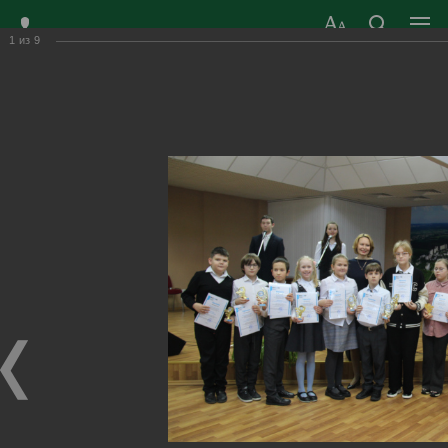
1
из
9
ЗАТО ГОРОД
ОФИЦИАЛЬНЫЙ САЙТ
РАДУЖНЫЙ
ОРГАНОВ МЕСТНОГО
ВЛАДИМИРСКОЙ
САМОУПРАВЛЕНИЯ
ОБЛАСТИ
г. Радужный, 1 квартал, д.55
Адрес здания администрации
radugn@avo.ru
Электронная почта
Главная
›
Город
›
Фотогалерея
›
Новости
›
Лучших награждать всегда приятно!
Лучших награждать всегда приятно!