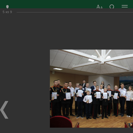
5
из
9
ЗАТО ГОРОД
ОФИЦИАЛЬНЫЙ САЙТ
РАДУЖНЫЙ
ОРГАНОВ МЕСТНОГО
ВЛАДИМИРСКОЙ
САМОУПРАВЛЕНИЯ
ОБЛАСТИ
г. Радужный, 1 квартал, д.55
Адрес здания администрации
radugn@avo.ru
Электронная почта
Главная
›
Город
›
Фотогалерея
›
Новости
›
Лучших награждать всегда приятно!
Лучших награждать всегда приятно!