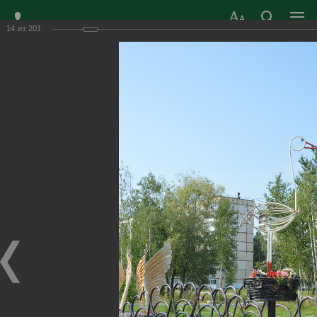
14
из
201
ЗАТО ГОРОД
ОФИЦИАЛЬНЫЙ САЙТ
РАДУЖНЫЙ
ОРГАНОВ МЕСТНОГО
ВЛАДИМИРСКОЙ
САМОУПРАВЛЕНИЯ
ОБЛАСТИ
г. Радужный, 1 квартал, д.55
Адрес здания администрации
radugn@avo.ru
Электронная почта
Главная
›
Город
›
Фотогалерея
›
Город сегодня
Город сегодня