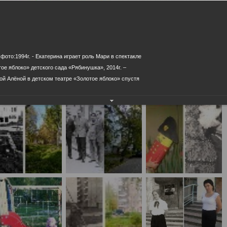
а и сегодня."
населения
Технопарковая зона
альные закупки
Муниципальный контроль
ивные проекты
Реализация Национальных пр
действие коррупции
Муниципально - частное
 фото:1994г. - Екатерина играет роль Мари в спектакле
партнёрство
ое яблоко» детского сада «Рябинушка», 2014г. –
ой Алёной в детском театре «Золотое яблоко» спустя