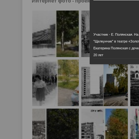
Интернет фото - проект "Радужный: вчер
Песни о городе
Защита 
условий труда
Координационные и совещательные
Муницип
Градостроительная деятельность
Инициат
органы
Противо
Участник - Е. Полянская. На
"Щелкунчик" в театре «Золот
Результаты проверок
Екатерина Полянская с дочк
20 лет