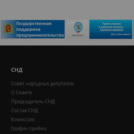
СНД
Совет народных депутатов
О Совете
Председатель СНД
Состав СНД
Комиссии
График приёма