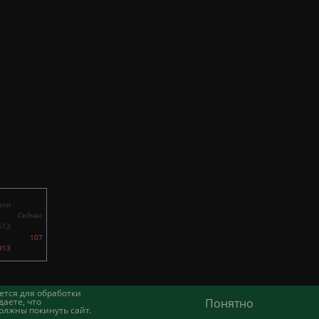
ели
Сейчас
612
107
913
ется для обработки
аете, что
Понятно
олжны покинуть сайт.