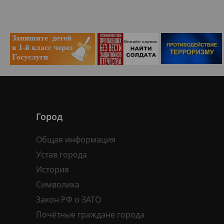
Город
Общая информация
Устав города
История
Символика
Закон РФ о ЗАТО
Почётные граждане города