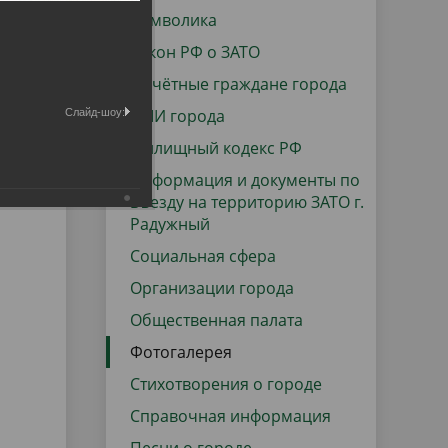
данных
Городская среда
Символика
Региональный контроль
Закон РФ о ЗАТО
оектов
Почётные граждане города
Поддержка малого и среднего
СМИ города
Слайд-шоу:
предпринимательства
Жилищный кодекс РФ
Информация и документы по
въезду на территорию ЗАТО г.
Радужный
Социальная сфера
Организации города
Общественная палата
Фотогалерея
Стихотворения о городе
Справочная информация