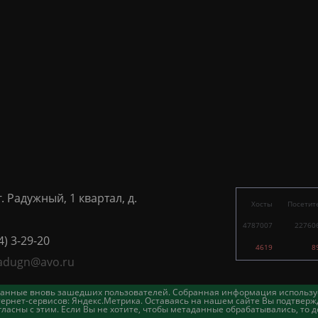
г. Радужный, 1 квартал, д.
Хосты
Посетит
4787007
22760
4) 3-29-20
4619
8
adugn@avo.ru
таданные вновь зашедших пользователей. Собранная информация использу
ернет-сервисов: Яндекс.Метрика. Оставаясь на нашем сайте Вы подтвержд
асны с этим. Если Вы не хотите, чтобы метаданные обрабатывались, то д