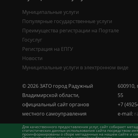
Муниципальные услуги
Популярные государственные услуги
Преимущества регистрации на Портале
Госуслуг
Регистрация на ЕПГУ
Новости
Муниципальные услуги в электронном виде
© 2026 ЗАТО город Радужный
600910, 
Владимирской области,
55
официальный сайт органов
+7 (4925
местного самоуправления
e-mail:
r
Для качественного предоставления услуг, сайт собирает ме
статистических данных использования сайта посредством инт
проинформированы о сборе метаданных на нашем сайте и согл
Отключить cookies можно в настройках браузера.