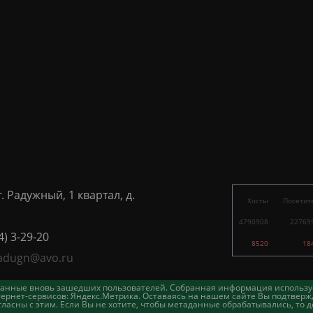
г. Радужный, 1 квартал, д.
Хосты
Посетит
4790908
22769
4) 3-29-20
8520
18
adugn@avo.ru
таданные вновь зашедших пользователей. Собранная информация использу
ернет-сервисов: Яндекс.Метрика. Оставаясь на нашем сайте Вы подтвержд
асны с этим. Если Вы не хотите, чтобы метаданные обрабатывались, то д