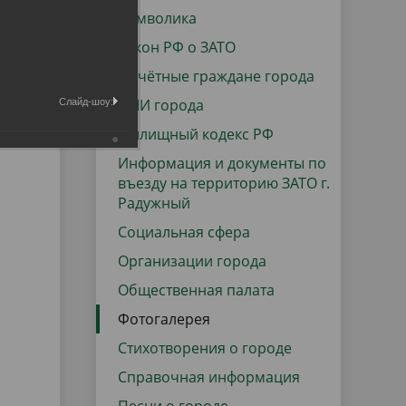
данных
Городская среда
Символика
Региональный контроль
Закон РФ о ЗАТО
оектов
Почётные граждане города
Поддержка малого и среднего
СМИ города
Слайд-шоу:
предпринимательства
Жилищный кодекс РФ
Информация и документы по
въезду на территорию ЗАТО г.
Радужный
Социальная сфера
Организации города
Общественная палата
Фотогалерея
Стихотворения о городе
Справочная информация