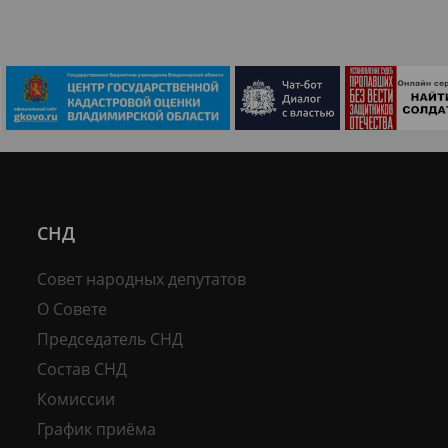
СНД
Совет народных депутатов
О Совете
Председатель СНД
Состав СНД
Комиссии
График приёма