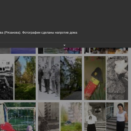
а и сегодня."
населения
Технопарковая зона
альные закупки
Муниципальный контроль
ивные проекты
Реализация Национальных пр
действие коррупции
Муниципально - частное
ва (Рязанова). Фотографии сделаны напротив дома
партнёрство