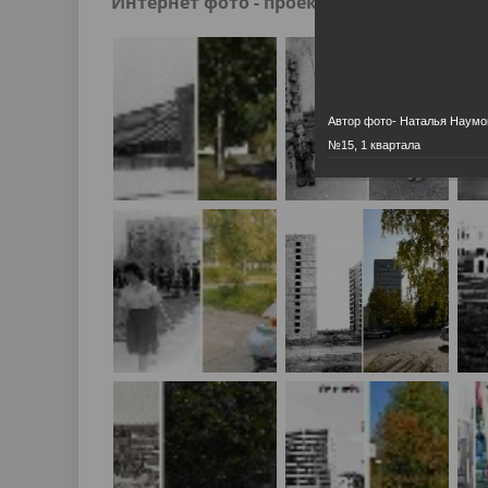
Интернет фото - проект "Радужный: вчер
Песни о городе
Защита 
условий труда
Координационные и совещательные
Муницип
Градостроительная деятельность
Инициат
органы
Противо
Автор фото- Наталья Наумо
№15, 1 квартала
Результаты проверок