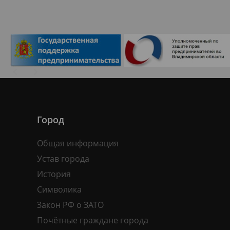
Город
Общая информация
Устав города
История
Символика
Закон РФ о ЗАТО
Почётные граждане города