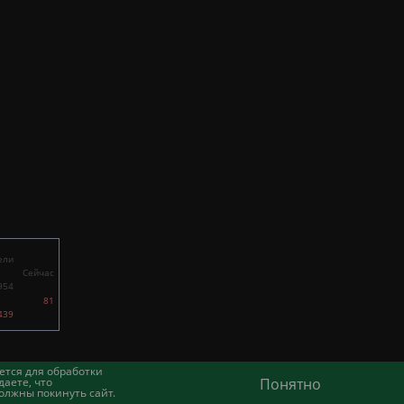
ели
Сейчас
954
81
439
ется для обработки
аете, что
Понятно
олжны покинуть сайт.