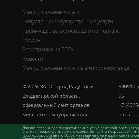
Муниципальные услуги
Популярные государственные услуги
Преимущества регистрации на Портале
Госуслуг
Регистрация на ЕПГУ
Новости
Муниципальные услуги в электронном виде
© 2026 ЗАТО город Радужный
600910, 
Владимирской области,
55
официальный сайт органов
+7 (4925
местного самоуправления
e-mail:
r
Для качественного предоставления услуг, сайт собирает ме
статистических данных использования сайта посредством инт
проинформированы о сборе метаданных на нашем сайте и согл
Отключить cookies можно в настройках браузера.