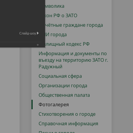
данных
Городская среда
Символика
Региональный контроль
Закон РФ о ЗАТО
оектов
Почётные граждане города
Поддержка малого и среднего
СМИ города
Слайд-шоу:
предпринимательства
Жилищный кодекс РФ
Информация и документы по
въезду на территорию ЗАТО г.
Радужный
Социальная сфера
Организации города
Общественная палата
Фотогалерея
Стихотворения о городе
Справочная информация