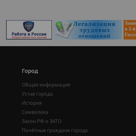
Город
Общая информация
Устав города
История
Символика
Закон РФ о ЗАТО
Почётные граждане города