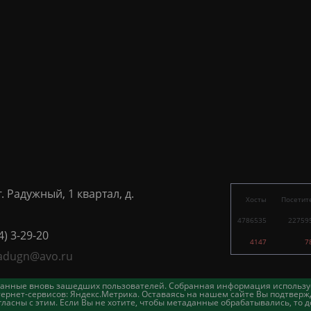
г. Радужный, 1 квартал, д.
Хосты
Посетит
4786535
22759
4) 3-29-20
4147
7
adugn@avo.ru
таданные вновь зашедших пользователей. Собранная информация использу
ернет-сервисов: Яндекс.Метрика. Оставаясь на нашем сайте Вы подтвержд
асны с этим. Если Вы не хотите, чтобы метаданные обрабатывались, то д