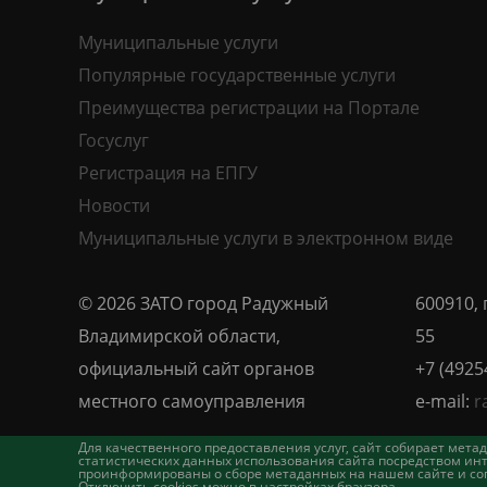
Муниципальные услуги
Популярные государственные услуги
Преимущества регистрации на Портале
Госуслуг
Регистрация на ЕПГУ
Новости
Муниципальные услуги в электронном виде
© 2026 ЗАТО город Радужный
600910, 
Владимирской области,
55
официальный сайт органов
+7 (4925
местного самоуправления
e-mail:
r
Для качественного предоставления услуг, сайт собирает ме
статистических данных использования сайта посредством инт
проинформированы о сборе метаданных на нашем сайте и согл
Отключить cookies можно в настройках браузера.