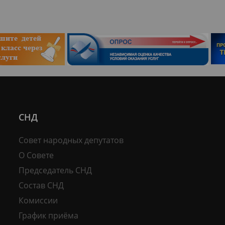
СНД
Совет народных депутатов
О Совете
Председатель СНД
Состав СНД
Комиссии
График приёма