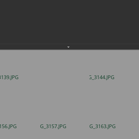
населения
Технопарковая зона
альные закупки
Муниципальный контроль
ивные проекты
Реализация Национальных пр
действие коррупции
Муниципально - частное
партнёрство