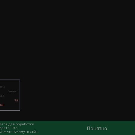
ели
Сейчас
564
79
840
ется для обработки
аете, что
Понятно
олжны покинуть сайт.