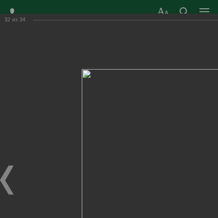
32
из
34
ЗАТО ГОРОД
ОФИЦИАЛЬНЫЙ САЙТ
РАДУЖНЫЙ
ОРГАНОВ МЕСТНОГО
ВЛАДИМИРСКОЙ
САМОУПРАВЛЕНИЯ
ОБЛАСТИ
г. Радужный, 1 квартал, д.55
Адрес здания администрации
radugn@avo.ru
Электронная почта
Главная
›
Город
›
Фотогалерея
›
Новости
›
Фестиваль вкуса "Кухни народов мира"
Фестиваль вкуса "Кухни народов мира"