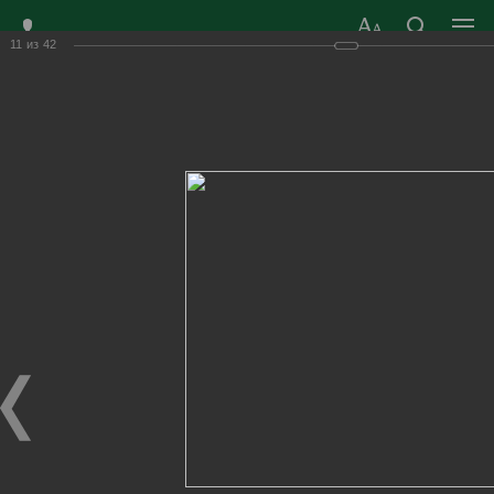
11
из
42
ЗАТО ГОРОД
ОФИЦИАЛЬНЫЙ САЙТ
РАДУЖНЫЙ
ОРГАНОВ МЕСТНОГО
ВЛАДИМИРСКОЙ
САМОУПРАВЛЕНИЯ
ОБЛАСТИ
г. Радужный, 1 квартал, д.55
Адрес здания администрации
radugn@avo.ru
Электронная почта
Главная
›
Город
›
Фотогалерея
›
Новости
›
Народному театру "Классика" 35 лет!
Народному театру "Классика" 35 лет!