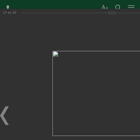
13
из
42
ЗАТО ГОРОД
ОФИЦИАЛЬНЫЙ САЙТ
РАДУЖНЫЙ
ОРГАНОВ МЕСТНОГО
ВЛАДИМИРСКОЙ
САМОУПРАВЛЕНИЯ
ОБЛАСТИ
г. Радужный, 1 квартал, д.55
Адрес здания администрации
radugn@avo.ru
Электронная почта
Главная
›
Город
›
Фотогалерея
›
Новости
›
Народному театру "Классика" 35 лет!
Народному театру "Классика" 35 лет!