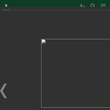
2
из
9
ЗАТО ГОРОД
ОФИЦИАЛЬНЫЙ САЙТ
РАДУЖНЫЙ
ОРГАНОВ МЕСТНОГО
ВЛАДИМИРСКОЙ
САМОУПРАВЛЕНИЯ
ОБЛАСТИ
г. Радужный, 1 квартал, д.55
Адрес здания администрации
radugn@avo.ru
Электронная почта
Главная
›
Город
›
Фотогалерея
›
Новости
›
День России 2022г.
День России 2022г.