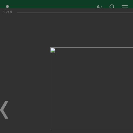
3
из
9
ЗАТО ГОРОД
ОФИЦИАЛЬНЫЙ САЙТ
РАДУЖНЫЙ
ОРГАНОВ МЕСТНОГО
ВЛАДИМИРСКОЙ
САМОУПРАВЛЕНИЯ
ОБЛАСТИ
г. Радужный, 1 квартал, д.55
Адрес здания администрации
radugn@avo.ru
Электронная почта
Главная
›
Город
›
Фотогалерея
›
Новости
›
День России 2022г.
День России 2022г.