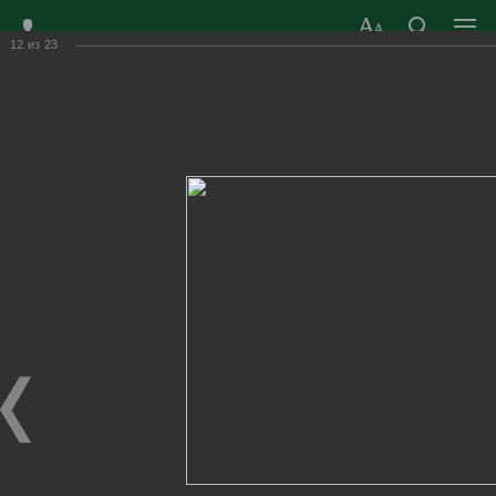
12
из
23
ЗАТО ГОРОД
ОФИЦИАЛЬНЫЙ САЙТ
РАДУЖНЫЙ
ОРГАНОВ МЕСТНОГО
ВЛАДИМИРСКОЙ
САМОУПРАВЛЕНИЯ
ОБЛАСТИ
г. Радужный, 1 квартал, д.55
Адрес здания администрации
radugn@avo.ru
Электронная почта
Главная
›
Город
›
Фотогалерея
›
Новости
›
День Военно - морского флота в Радужном. 2022г.
День Военно - морского флота в