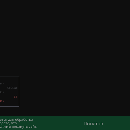
ели
Сейчас
937
61
917
ется для обработки
аете, что
Понятно
олжны покинуть сайт.