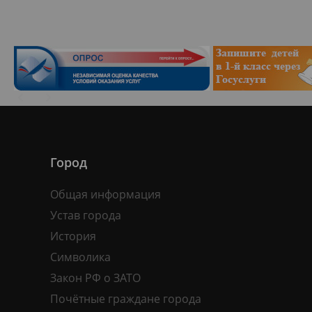
Город
Общая информация
Устав города
История
Символика
Закон РФ о ЗАТО
Почётные граждане города