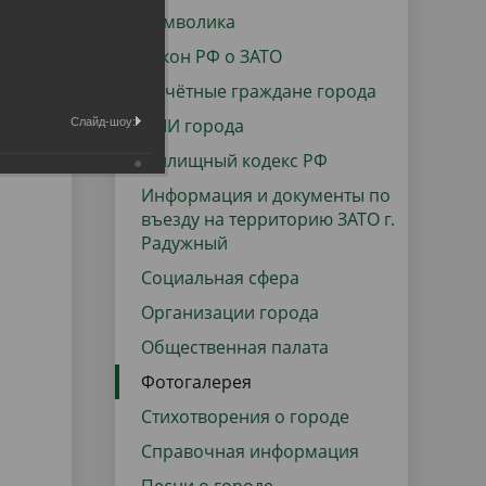
данных
Городская среда
Символика
Региональный контроль
Закон РФ о ЗАТО
оектов
Почётные граждане города
Поддержка малого и среднего
СМИ города
Слайд-шоу:
предпринимательства
Жилищный кодекс РФ
Информация и документы по
въезду на территорию ЗАТО г.
Радужный
Социальная сфера
Организации города
Общественная палата
Фотогалерея
Стихотворения о городе
Справочная информация