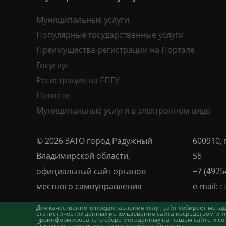
Муниципальные услуги
Популярные государственные услуги
Преимущества регистрации на Портале
Госуслуг
Регистрация на ЕПГУ
Новости
Муниципальные услуги в электронном виде
© 2026 ЗАТО город Радужный
600910, 
Владимирской области,
55
официальный сайт органов
+7 (4925
местного самоуправления
e-mail:
r
Для качественного предоставления услуг, сайт собирает ме
статистических данных использования сайта посредством инт
проинформированы о сборе метаданных на нашем сайте и согл
Отключить cookies можно в настройках браузера.