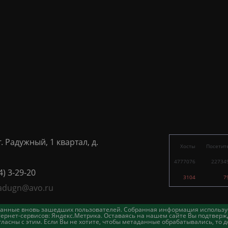
г. Радужный, 1 квартал, д.
Хосты
Посетит
4777076
22734
4) 3-29-20
3104
7
adugn@avo.ru
таданные вновь зашедших пользователей. Собранная информация использу
ернет-сервисов: Яндекс.Метрика. Оставаясь на нашем сайте Вы подтвержд
асны с этим. Если Вы не хотите, чтобы метаданные обрабатывались, то д