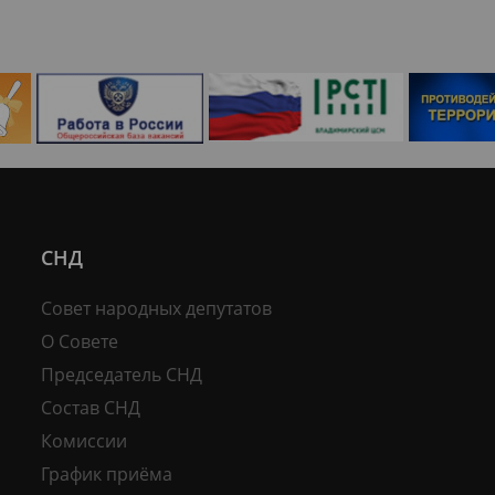
СНД
Совет народных депутатов
О Совете
Председатель СНД
Состав СНД
Комиссии
График приёма