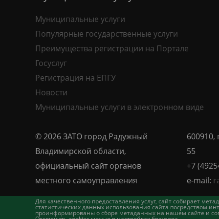
Муниципальные услуги
Популярные государственные услуги
Преимущества регистрации на Портале
Госуслуг
Регистрация на ЕПГУ
Новости
Муниципальные услуги в электронном виде
© 2026 ЗАТО город Радужный
600910, 
Владимирской области,
55
официальный сайт органов
+7 (4925
местного самоуправления
e-mail:
r
Для качественного предоставления услуг, сайт собирает ме
статистических данных использования сайта посредством инт
проинформированы о сборе метаданных на нашем сайте и согл
Отключить cookies можно в настройках браузера.