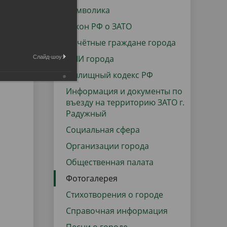
данных
Городская среда
Символика
Региональный контроль
Закон РФ о ЗАТО
оектов
Почётные граждане города
Поддержка малого и среднего
СМИ города
Слайд-шоу:
предпринимательства
Жилищный кодекс РФ
Информация и документы по
въезду на территорию ЗАТО г.
Радужный
Социальная сфера
Организации города
Общественная палата
Фотогалерея
Стихотворения о городе
Справочная информация