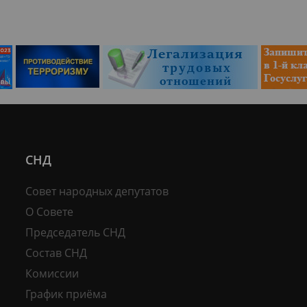
СНД
Совет народных депутатов
О Совете
Председатель СНД
Состав СНД
Комиссии
График приёма