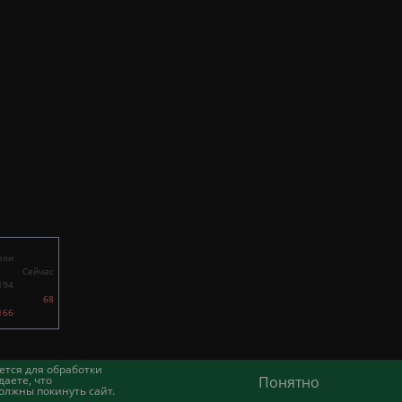
ели
Сейчас
194
68
166
ется для обработки
аете, что
Понятно
олжны покинуть сайт.