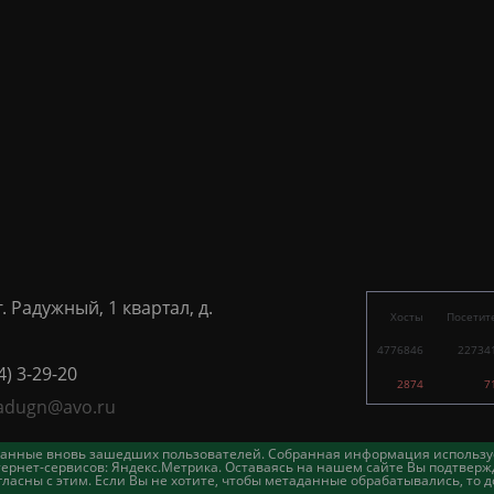
г. Радужный, 1 квартал, д.
Хосты
Посетит
4776846
22734
4) 3-29-20
2874
7
adugn@avo.ru
таданные вновь зашедших пользователей. Собранная информация использу
ернет-сервисов: Яндекс.Метрика. Оставаясь на нашем сайте Вы подтвержд
асны с этим. Если Вы не хотите, чтобы метаданные обрабатывались, то д