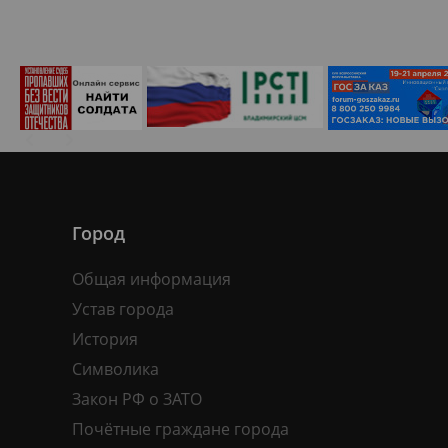
Город
Общая информация
Устав города
История
Символика
Закон РФ о ЗАТО
Почётные граждане города