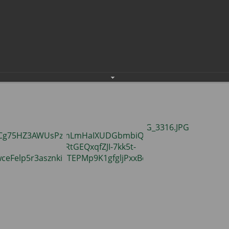
 и танцев!
населения
Технопарковая зона
крытых источников.
альные закупки
Муниципальный контроль
ивные проекты
Реализация Национальных пр
действие коррупции
Муниципально - частное
партнёрство