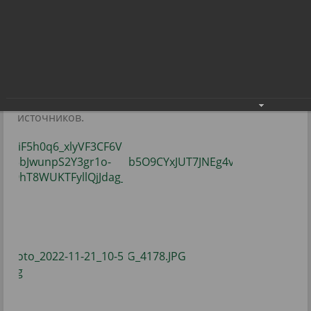
и танцев!
Калейдоскоп красоты, музыки, пластики и
танцев!
24.11.2022
Фото: Радуга-информ, raduzhnyi-city, из открытых
источников.