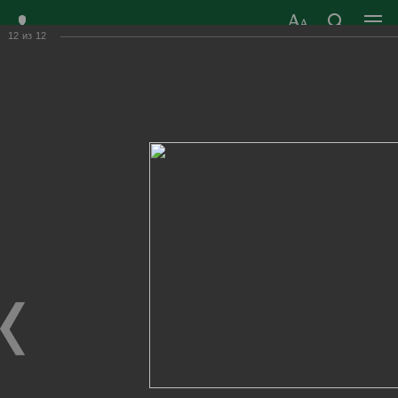
12
из
12
ЗАТО ГОРОД
ОФИЦИАЛЬНЫЙ САЙТ
РАДУЖНЫЙ
ОРГАНОВ МЕСТНОГО
ВЛАДИМИРСКОЙ
САМОУПРАВЛЕНИЯ
ОБЛАСТИ
г. Радужный, 1 квартал, д.55
Адрес здания администрации
radugn@avo.ru
Электронная почта
Главная
›
Город
›
Фотогалерея
›
Новости
›
Калейдоскоп красоты, музыки, пластики и танцев!
Калейдоскоп красоты, музыки, пластики