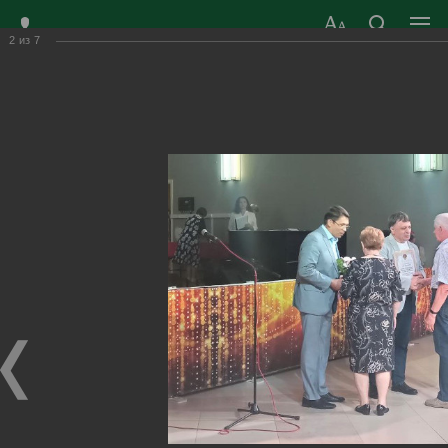
2
из
7
ЗАТО ГОРОД
ОФИЦИАЛЬНЫЙ САЙТ
РАДУЖНЫЙ
ОРГАНОВ МЕСТНОГО
ВЛАДИМИРСКОЙ
САМОУПРАВЛЕНИЯ
ОБЛАСТИ
г. Радужный, 1 квартал, д.55
Адрес здания администрации
radugn@avo.ru
Электронная почта
Главная
›
Город
›
Фотогалерея
›
Новости
›
День семьи, любви и верности 2023г.
День семьи, любви и верности 2023г.