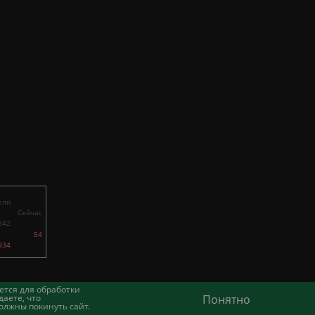
ели
Сейчас
842
54
934
ется для обработки
аете, что
Понятно
олжны покинуть сайт.