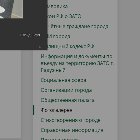
данных
Городская среда
Символика
Региональный контроль
Закон РФ о ЗАТО
оектов
Почётные граждане города
Поддержка малого и среднего
СМИ города
Слайд-шоу:
предпринимательства
Жилищный кодекс РФ
Информация и документы по
въезду на территорию ЗАТО г.
Радужный
Социальная сфера
Организации города
Общественная палата
Фотогалерея
Стихотворения о городе
Справочная информация