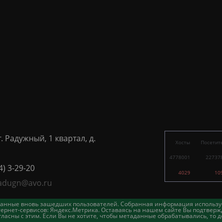
г. Радужный, 1 квартал, д.
Хосты
Посетит
4778001
22737
4) 3-29-20
4029
10
adugn@avo.ru
таданные вновь зашедших пользователей. Собранная информация использу
ернет-сервисов: Яндекс.Метрика. Оставаясь на нашем сайте Вы подтвержд
асны с этим. Если Вы не хотите, чтобы метаданные обрабатывались, то д