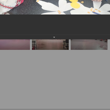
населения
Технопарковая зона
альные закупки
Муниципальный контроль
ивные проекты
Реализация Национальных пр
действие коррупции
Муниципально - частное
партнёрство