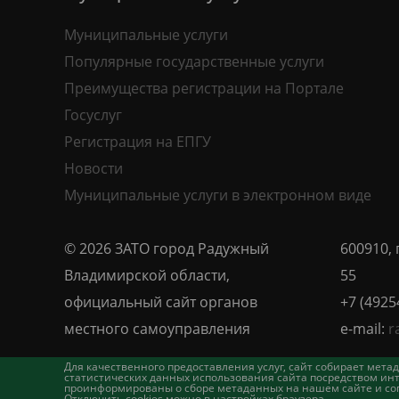
Муниципальные услуги
Популярные государственные услуги
Преимущества регистрации на Портале
Госуслуг
Регистрация на ЕПГУ
Новости
Муниципальные услуги в электронном виде
© 2026 ЗАТО город Радужный
600910, 
Владимирской области,
55
официальный сайт органов
+7 (4925
местного самоуправления
e-mail:
r
Для качественного предоставления услуг, сайт собирает ме
статистических данных использования сайта посредством инт
проинформированы о сборе метаданных на нашем сайте и согл
Отключить cookies можно в настройках браузера.