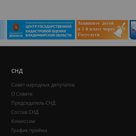
СНД
Совет народных депутатов
О Совете
Председатель СНД
Состав СНД
Комиссии
График приёма