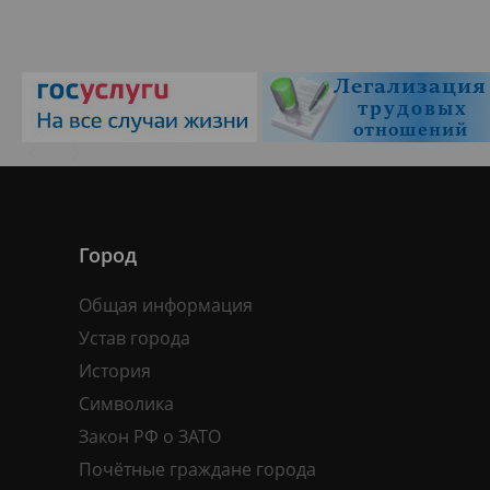
Город
Общая информация
Устав города
История
Символика
Закон РФ о ЗАТО
Почётные граждане города