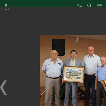
1
из
5
ЗАТО ГОРОД
ОФИЦИАЛЬНЫЙ САЙТ
РАДУЖНЫЙ
ОРГАНОВ МЕСТНОГО
ВЛАДИМИРСКОЙ
САМОУПРАВЛЕНИЯ
ОБЛАСТИ
г. Радужный, 1 квартал, д.55
Адрес здания администрации
radugn@avo.ru
Электронная почта
Главная
›
Город
›
Фотогалерея
›
Новости
›
Поздравили с 80-летним юбилеем
Поздравили с 80-летним юбилеем