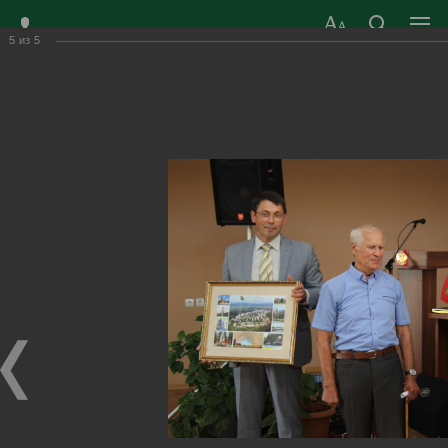
5
из
5
ЗАТО ГОРОД
ОФИЦИАЛЬНЫЙ САЙТ
РАДУЖНЫЙ
ОРГАНОВ МЕСТНОГО
ВЛАДИМИРСКОЙ
САМОУПРАВЛЕНИЯ
ОБЛАСТИ
г. Радужный, 1 квартал, д.55
Адрес здания администрации
radugn@avo.ru
Электронная почта
Главная
›
Город
›
Фотогалерея
›
Новости
›
Поздравили с 80-летним юбилеем
Поздравили с 80-летним юбилеем