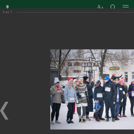
3
из
7
ЗАТО ГОРОД
ОФИЦИАЛЬНЫЙ САЙТ
РАДУЖНЫЙ
ОРГАНОВ МЕСТНОГО
ВЛАДИМИРСКОЙ
САМОУПРАВЛЕНИЯ
ОБЛАСТИ
г. Радужный, 1 квартал, д.55
Адрес здания администрации
radugn@avo.ru
Электронная почта
Главная
›
Город
›
Фотогалерея
›
Новости
›
На новогодних праздниках
На новогодних праздниках