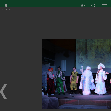
4
из
7
ЗАТО ГОРОД
ОФИЦИАЛЬНЫЙ САЙТ
РАДУЖНЫЙ
ОРГАНОВ МЕСТНОГО
ВЛАДИМИРСКОЙ
САМОУПРАВЛЕНИЯ
ОБЛАСТИ
г. Радужный, 1 квартал, д.55
Адрес здания администрации
radugn@avo.ru
Электронная почта
Главная
›
Город
›
Фотогалерея
›
Новости
›
На новогодних праздниках
На новогодних праздниках