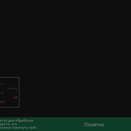
ели
Сейчас
161
68
314
ется для обработки
аете, что
Понятно
олжны покинуть сайт.