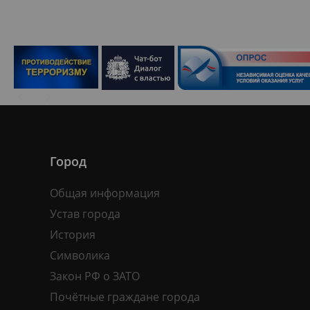
Город
Общая информация
Устав города
История
Символика
Закон РФ о ЗАТО
Почётные граждане города