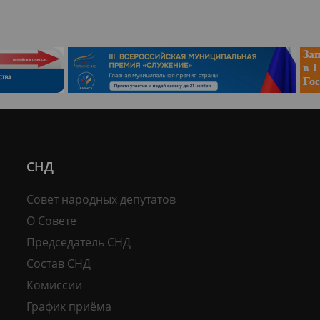
СНД
Совет народных депутатов
О Совете
Председатель СНД
Состав СНД
Комиссии
График приёма