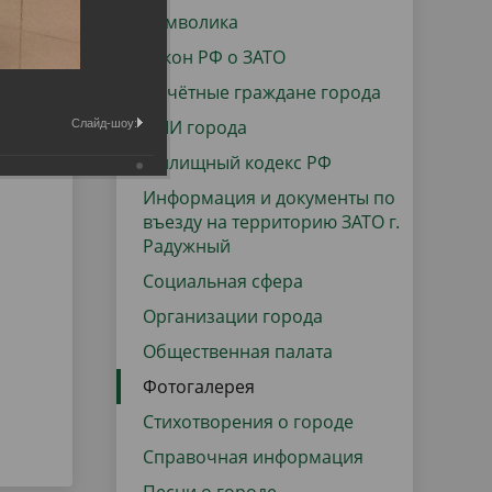
данных
Городская среда
Символика
Региональный контроль
Закон РФ о ЗАТО
оектов
Почётные граждане города
Поддержка малого и среднего
СМИ города
Слайд-шоу:
предпринимательства
Жилищный кодекс РФ
Информация и документы по
въезду на территорию ЗАТО г.
Радужный
Социальная сфера
Организации города
Общественная палата
Фотогалерея
Стихотворения о городе
Справочная информация