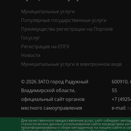
Муниципальные услуги
Популярные государственные услуги
Преимущества регистрации на Портале
Госуслуг
Регистрация на ЕПГУ
Новости
Муниципальные услуги в электронном виде
© 2026 ЗАТО город Радужный
600910, 
Владимирской области,
55
официальный сайт органов
+7 (4925
местного самоуправления
e-mail:
r
Для качественного предоставления услуг, сайт собирает ме
статистических данных использования сайта посредством инт
проинформированы о сборе метаданных на нашем сайте и согл
Отключить cookies можно в настройках браузера.