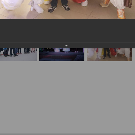
населения
Технопарковая зона
альные закупки
Муниципальный контроль
ивные проекты
Реализация Национальных пр
действие коррупции
Муниципально - частное
партнёрство