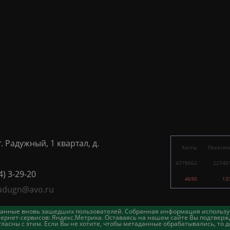
г. Радужный, 1 квартал, д.
Хосты
Посетит
4778662
22740
4) 3-29-20
4690
13
adugn@avo.ru
таданные вновь зашедших пользователей. Собранная информация использу
ернет-сервисов: Яндекс.Метрика. Оставаясь на нашем сайте Вы подтвержд
асны с этим. Если Вы не хотите, чтобы метаданные обрабатывались, то д