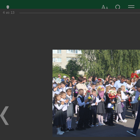
4
из
13
ЗАТО ГОРОД
ОФИЦИАЛЬНЫЙ САЙТ
РАДУЖНЫЙ
ОРГАНОВ МЕСТНОГО
ВЛАДИМИРСКОЙ
САМОУПРАВЛЕНИЯ
ОБЛАСТИ
г. Радужный, 1 квартал, д.55
Адрес здания администрации
radugn@avo.ru
Электронная почта
Главная
›
Город
›
Фотогалерея
›
Новости
›
Снова в школу!
Снова в школу!