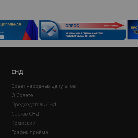
СНД
Совет народных депутатов
О Совете
Председатель СНД
Состав СНД
Комиссии
График приёма