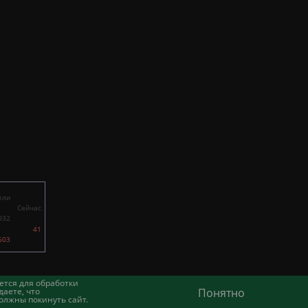
ели
Сейчас
032
41
603
ется для обработки
аете, что
Понятно
олжны покинуть сайт.