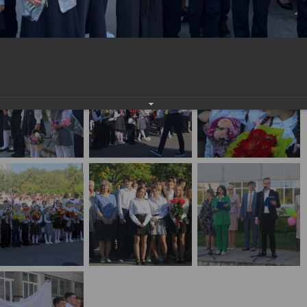
населения
Технопарковая зона
альные закупки
Муниципальный контроль
ивные проекты
Реализация Национальных пр
действие коррупции
Муниципально - частное
партнёрство