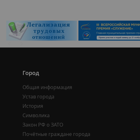
Город
Общая информация
Устав города
История
Символика
Закон РФ о ЗАТО
Почётные граждане города