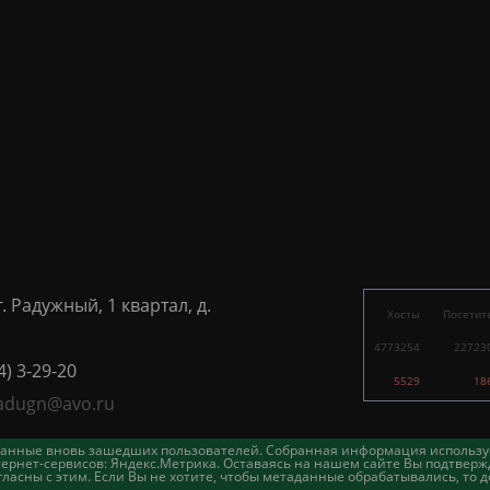
г. Радужный, 1 квартал, д.
Хосты
Посетит
4773254
22723
4) 3-29-20
5529
18
adugn@avo.ru
таданные вновь зашедших пользователей. Собранная информация использу
ернет-сервисов: Яндекс.Метрика. Оставаясь на нашем сайте Вы подтвержд
асны с этим. Если Вы не хотите, чтобы метаданные обрабатывались, то д