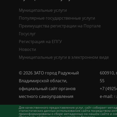
Муниципальные услуги
Популярные государственные услуги
Преимущества регистрации на Портале
Госуслуг
Регистрация на ЕПГУ
Новости
Муниципальные услуги в электронном виде
© 2026 ЗАТО город Радужный
600910, 
Владимирской области,
55
официальный сайт органов
+7 (4925
местного самоуправления
e-mail:
r
Для качественного предоставления услуг, сайт собирает ме
статистических данных использования сайта посредством инт
проинформированы о сборе метаданных на нашем сайте и согл
Отключить cookies можно в настройках браузера.