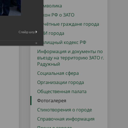
данных
Городская среда
Символика
Региональный контроль
Закон РФ о ЗАТО
оектов
Почётные граждане города
Поддержка малого и среднего
СМИ города
Слайд-шоу:
предпринимательства
Жилищный кодекс РФ
Информация и документы по
въезду на территорию ЗАТО г.
Радужный
Социальная сфера
Организации города
Общественная палата
Фотогалерея
Стихотворения о городе
Справочная информация