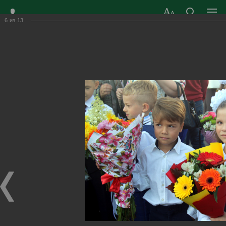
6
из
13
ЗАТО ГОРОД
ОФИЦИАЛЬНЫЙ САЙТ
РАДУЖНЫЙ
ОРГАНОВ МЕСТНОГО
ВЛАДИМИРСКОЙ
САМОУПРАВЛЕНИЯ
ОБЛАСТИ
г. Радужный, 1 квартал, д.55
Адрес здания администрации
radugn@avo.ru
Электронная почта
Главная
›
Город
›
Фотогалерея
›
Новости
›
Снова в школу!
Снова в школу!