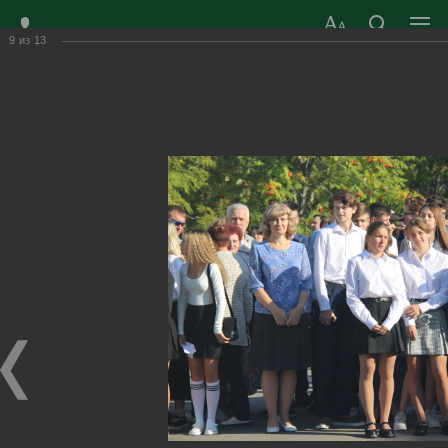
9
из
13
ЗАТО ГОРОД
ОФИЦИАЛЬНЫЙ САЙТ
РАДУЖНЫЙ
ОРГАНОВ МЕСТНОГО
ВЛАДИМИРСКОЙ
САМОУПРАВЛЕНИЯ
ОБЛАСТИ
г. Радужный, 1 квартал, д.55
Адрес здания администрации
radugn@avo.ru
Электронная почта
Главная
›
Город
›
Фотогалерея
›
Новости
›
Снова в школу!
Снова в школу!